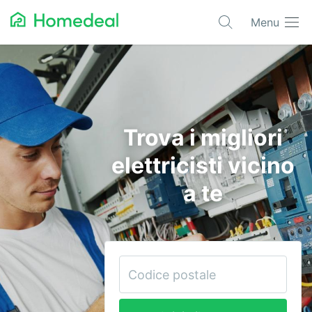
Menu
Progetti più richiesti
Architetti
Automazione
Trova i migliori
Bioedilizia
elettricisti vicino
Condizionatori
a te
Domotica
Edilizia
Elettricisti
Giardinieri