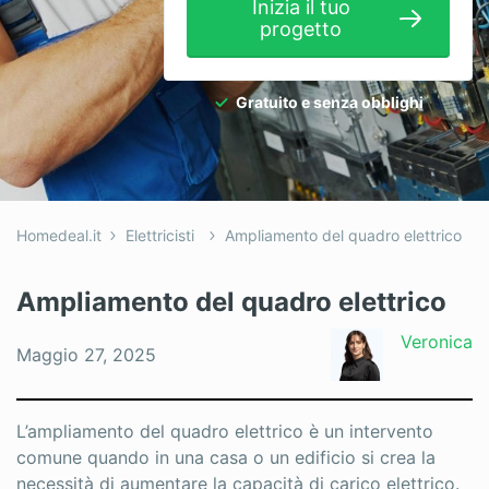
Inizia il tuo
Idraulici
progetto
Imbianchini
Gratuito e senza obblighi
Infissi
Isolamento
Nuove Costruzioni
Homedeal.it
Elettricisti
Ampliamento del quadro elettrico
Pannelli Solari
Pavimenti
Ampliamento del quadro elettrico
Pergole
Veronica
Maggio 27, 2025
Piastrellista
Piscine
L’ampliamento del quadro elettrico è un intervento
comune quando in una casa o un edificio si crea la
Porte
necessità di aumentare la capacità di carico elettrico.