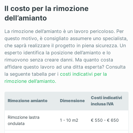
Il costo per la rimozione
Rimozione amianto
dell’amianto
Riscaldamento
La rimozione dell’amianto è un lavoro pericoloso. Per
Ristrutturazioni
questo motivo, è consigliato assumere uno specialista,
Scale
che saprà realizzare il progetto in piena sicurezza. Un
esperto identifica la posizione dell’amianto e lo
Sicurezza
rimuovono senza creare danni. Ma quanto costa
affidare questo lavoro ad una ditta esperta? Consulta
Sistemi oscuranti
la seguente tabella per i
costi indicativi per la
rimozione dell’amianto.
Tende da sole
Tetti
Costi indicativi
Rimozione amianto
Dimensione
inclusa IVA
Zanzariere
Rimozione lastra
1 - 10 m2
€ 550 - € 650
ondulata