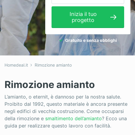
Idraulici
Inizia il tuo
Imbianchini
progetto
Infissi
Gratuito e senza obblighi
Isolamento
Nuove Costruzioni
Homedeal.it
Rimozione amianto
Pannelli Solari
Pavimenti
Rimozione amianto
Pergole
L’amianto, o eternit, è dannoso per la nostra salute.
Proibito dal 1992, questo materiale è ancora presente
Piastrellista
negli edifici di vecchia costruzione. Come occuparsi
Piscine
della rimozione e
smaltimento dell’amianto
? Ecco una
guida per realizzare questo lavoro con facilità.
Porte