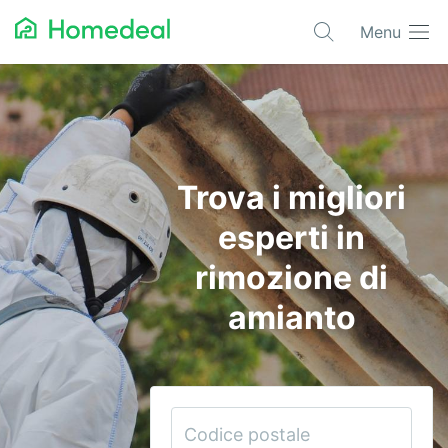
Menu
Progetti più richiesti
Architetti
Automazione
Trova i migliori
Bioedilizia
esperti in
Condizionatori
rimozione di
Domotica
amianto
Edilizia
Elettricisti
Giardinieri