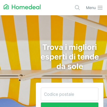
Menu
Progetti più richiesti
Architetti
Automazione
Trova i migliori
Bioedilizia
esperti di tende
Condizionatori
da sole
Domotica
Edilizia
Elettricisti
Giardinieri