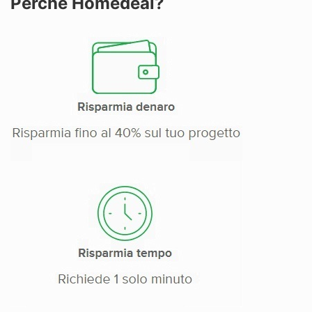
Perché Homedeal?
Rimozione amianto
Riscaldamento
Ristrutturazioni
Scale
Sicurezza
Sistemi oscuranti
Tende da sole
Tetti
Zanzariere