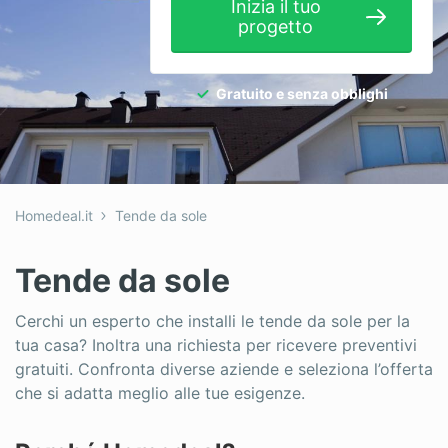
Inizia il tuo
Idraulici
progetto
Imbianchini
Gratuito e senza obblighi
Infissi
Isolamento
Nuove Costruzioni
Homedeal.it
Tende da sole
Pannelli Solari
Pavimenti
Tende da sole
Pergole
Cerchi un esperto che installi le tende da sole per la
tua casa? Inoltra una richiesta per ricevere preventivi
Piastrellista
gratuiti. Confronta diverse aziende e seleziona l’offerta
Piscine
che si adatta meglio alle tue esigenze.
Porte