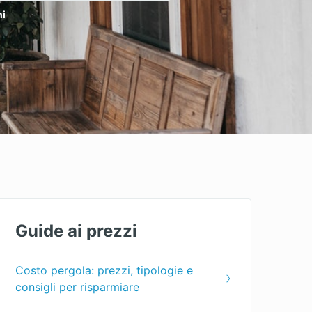
hi
Guide ai prezzi
Costo pergola: prezzi, tipologie e
consigli per risparmiare