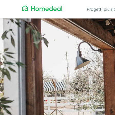
Progetti più ri
Architetti
Gia
Automazione
Idra
Bioedilizia
Imb
Condizionatori
Infi
Domotica
Iso
Edilizia
Nuo
Elettricisti
Pan