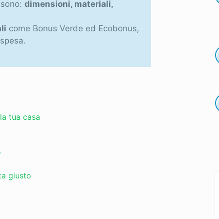
o sono:
dimensioni, materiali,
li
come Bonus Verde ed Ecobonus,
 spesa.
 la tua casa
o
ta giusto