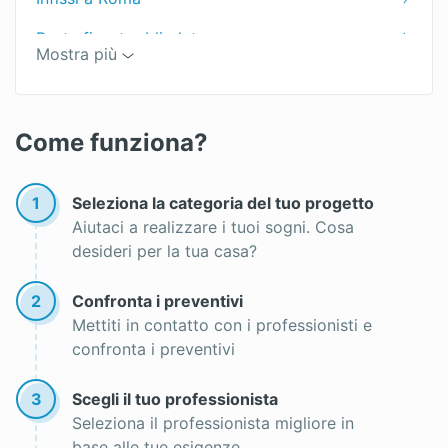
Porta finestra blindata
Mostra più
Finestre scorrevoli a scomparsa
Sostituzione infissi
Come funziona?
Serramenti in alluminio
Finestre monoblocco
1
Seleziona la categoria del tuo progetto
Aiutaci a realizzare i tuoi sogni. Cosa
Infissi in Legno
desideri per la tua casa?
Finestre
2
Confronta i preventivi
Porta finestra scorrevole prezzi
Mettiti in contatto con i professionisti e
confronta i preventivi
Finestre scorrevoli
Lucernari in pvc prezzi
3
Scegli il tuo professionista
Seleziona il professionista migliore in
Infissi in legno alluminio
base alle tue esigenze