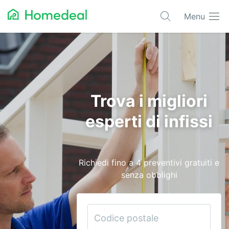
Menu
Progetti più richiesti
Architetti
Automazione
Trova i migliori
Bioedilizia
esperti di infissi
Condizionatori
Domotica
Richiedi fino a 4 preventivi gratuiti e
Edilizia
senza obblighi
Elettricisti
Giardinieri