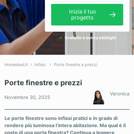
Idraulici
Inizia il tuo
progetto
Imbianchini
Infissi
Gratuito e senza obblighi
Isolamento
Nuove Costruzioni
Homedeal.it
Infissi
Porte finestre e prezzi
Pannelli Solari
Pavimenti
Porte finestre e prezzi
Pergole
Veronica
Novembre 30, 2025
Piastrellista
Piscine
Le porte finestre sono infissi pratici e in grado di
rendere più luminosa l’intera abitazione. Ma qual è il
Porte
costo di una porta finestra? Continua a leggere