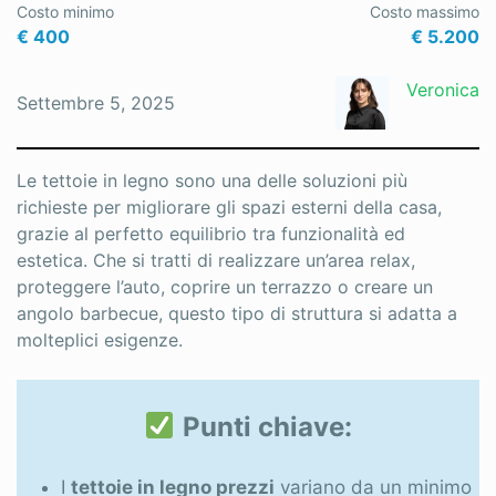
Costo minimo
Costo massimo
Rimozione amianto
€ 400
€ 5.200
Riscaldamento
Veronica
Settembre 5, 2025
Ristrutturazioni
Scale
Le tettoie in legno sono una delle soluzioni più
richieste per migliorare gli spazi esterni della casa,
Sicurezza
grazie al perfetto equilibrio tra funzionalità ed
estetica. Che si tratti di realizzare un’area relax,
Sistemi oscuranti
proteggere l’auto, coprire un terrazzo o creare un
Tende da sole
angolo barbecue, questo tipo di struttura si adatta a
molteplici esigenze.
Tetti
Zanzariere
Punti chiave:
I
tettoie in legno prezzi
variano da un minimo