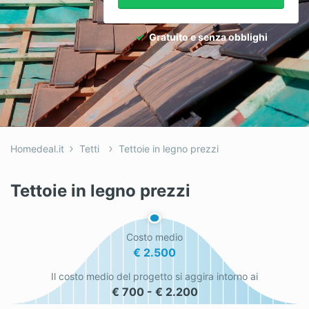
Idraulici
Gratuito e senza obblighi
Imbianchini
Infissi
Isolamento
Nuove Costruzioni
Homedeal.it
Tetti
Tettoie in legno prezzi
Pannelli Solari
Pavimenti
Tettoie in legno prezzi
Pergole
Costo medio
Piastrellista
€ 2.500
Piscine
Il costo medio del progetto si aggira intorno ai
€ 700 - € 2.200
Porte