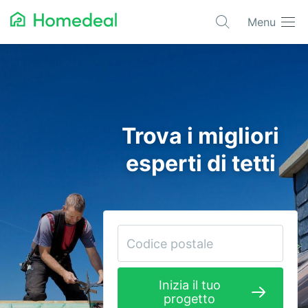
Menu
Progetti più richiesti
Architetti
Automazione
Trova i migliori
Bioedilizia
esperti di tetti
Condizionatori
Domotica
Edilizia
Elettricisti
Inizia il tuo
Giardinieri
progetto