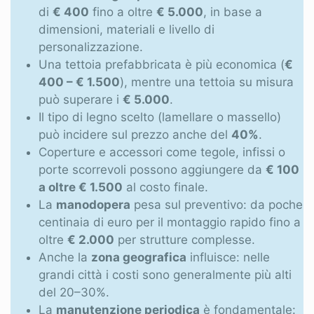
Sei un professionista?
di
€ 400
fino a oltre
€ 5.000
, in base a
dimensioni, materiali e livello di
Accedi
personalizzazione.
Una tettoia prefabbricata è più economica (
€
400 – € 1.500
), mentre una tettoia su misura
può superare i
€ 5.000
.
Il tipo di legno scelto (lamellare o massello)
può incidere sul prezzo anche del
40%
.
Coperture e accessori come tegole, infissi o
porte scorrevoli possono aggiungere da
€ 100
a oltre € 1.500
al costo finale.
La
manodopera
pesa sul preventivo: da poche
centinaia di euro per il montaggio rapido fino a
oltre
€ 2.000
per strutture complesse.
Anche la
zona geografica
influisce: nelle
grandi città i costi sono generalmente più alti
del 20–30%.
La
manutenzione periodica
è fondamentale: